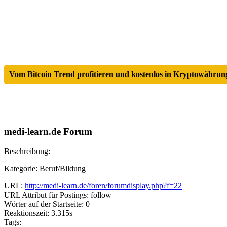
Vom Bitcoin Trend profitieren und kostenlos in Kryptowährung
medi-learn.de Forum
Beschreibung:
Kategorie: Beruf/Bildung
URL:
http://medi-learn.de/foren/forumdisplay.php?f=22
URL Attribut für Postings: follow
Wörter auf der Startseite: 0
Reaktionszeit: 3.315s
Tags: