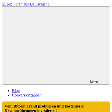
Zum
Inhalt
Top
springen
Foren
aus
Deutschland
Menü
Blog
Conversionzauber
Vom Bitcoin Trend profitieren und kostenlos in
Kryptowährungen investieren!