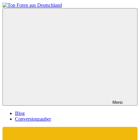
Zum
Inhalt
Top
springen
Foren
aus
Deutschland
Menü
Blog
Conversionzauber