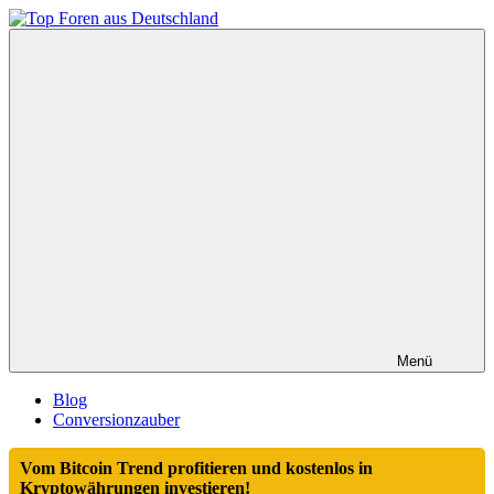
Zum
Inhalt
Top
springen
Foren
aus
Deutschland
Menü
Blog
Conversionzauber
Vom Bitcoin Trend profitieren und kostenlos in
Kryptowährungen investieren!