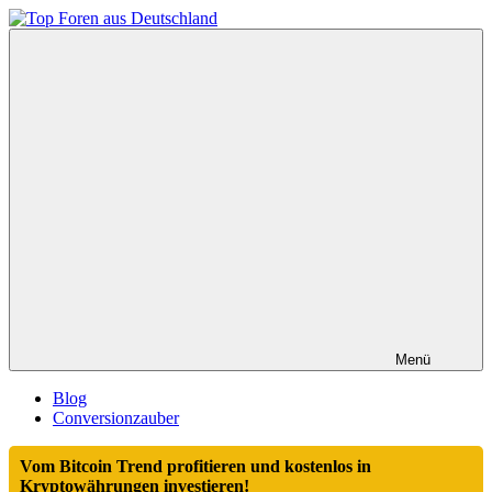
Zum
Inhalt
Top
springen
Foren
aus
Deutschland
Menü
Blog
Conversionzauber
Vom Bitcoin Trend profitieren und kostenlos in
Kryptowährungen investieren!