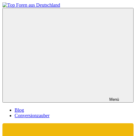
Zum
Inhalt
Top
springen
Foren
aus
Deutschland
Menü
Blog
Conversionzauber