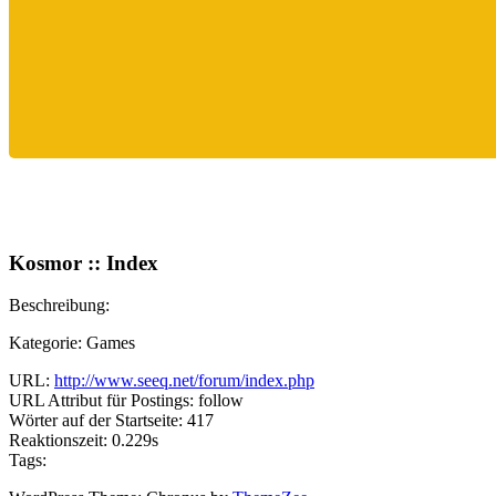
Kosmor :: Index
Beschreibung:
Kategorie: Games
URL:
http://www.seeq.net/forum/index.php
URL Attribut für Postings: follow
Wörter auf der Startseite: 417
Reaktionszeit: 0.229s
Tags: