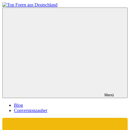
Zum
Inhalt
Top
springen
Foren
aus
Deutschland
Menü
Blog
Conversionzauber