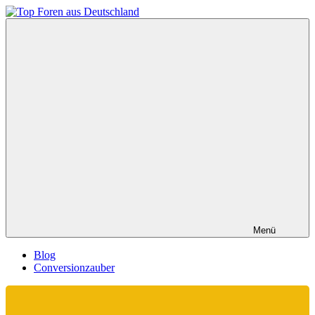
Zum
Inhalt
Top
springen
Foren
aus
Deutschland
Menü
Blog
Conversionzauber