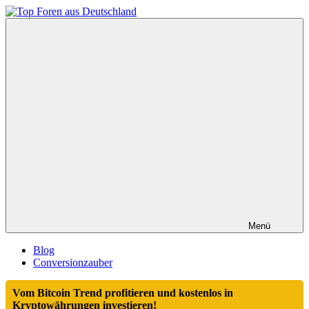
Zum
Inhalt
Top
springen
Foren
aus
Deutschland
Menü
Blog
Conversionzauber
Vom Bitcoin Trend profitieren und kostenlos in
Kryptowährungen investieren!