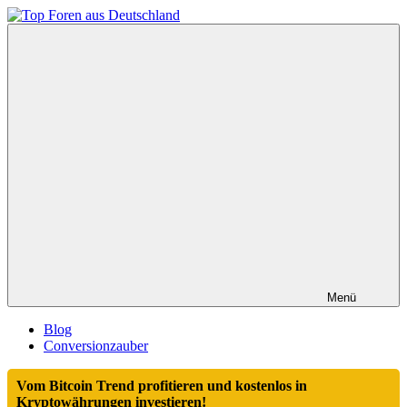
Zum
Inhalt
Top
springen
Foren
aus
Deutschland
Menü
Blog
Conversionzauber
Vom Bitcoin Trend profitieren und kostenlos in
Kryptowährungen investieren!