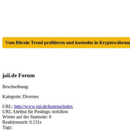
Vom Bitcoin Trend profitieren und kostenlos in Kryptowährung
jaii.de Forum
Beschreibung:
Kategorie: Diverses
URL:
http://www.jaii.de/kunena/index
URL Attribut für Postings: nofollow
Wörter auf der Startseite: 0
Reaktionszeit: 0.131s
Tags: