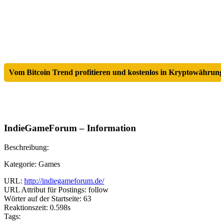
Vom Bitcoin Trend profitieren und kostenlos in Kryptowährung
IndieGameForum – Information
Beschreibung:
Kategorie: Games
URL:
http://indiegameforum.de/
URL Attribut für Postings: follow
Wörter auf der Startseite: 63
Reaktionszeit: 0.598s
Tags: