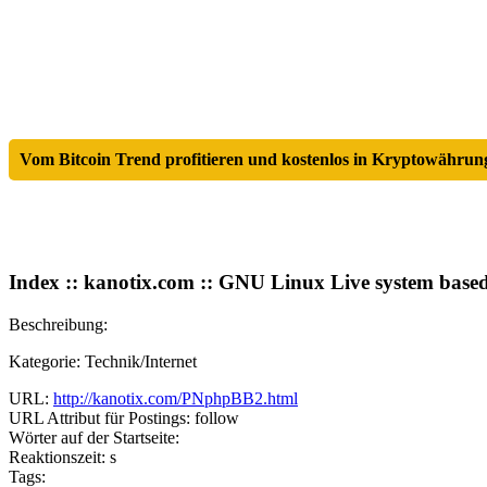
Vom Bitcoin Trend profitieren und kostenlos in Kryptowährung
Index :: kanotix.com :: GNU Linux Live system base
Beschreibung:
Kategorie: Technik/Internet
URL:
http://kanotix.com/PNphpBB2.html
URL Attribut für Postings: follow
Wörter auf der Startseite:
Reaktionszeit: s
Tags: