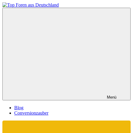
Zum
Inhalt
Top
springen
Foren
aus
Deutschland
Menü
Blog
Conversionzauber