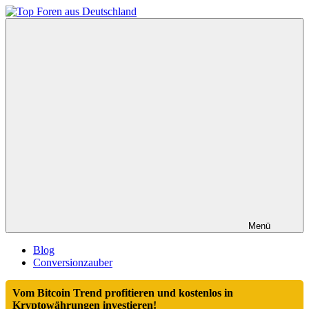
Zum
Inhalt
Top
springen
Foren
aus
Deutschland
Menü
Blog
Conversionzauber
Vom Bitcoin Trend profitieren und kostenlos in
Kryptowährungen investieren!