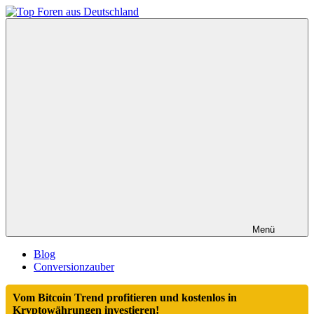
Zum
Inhalt
Top
springen
Foren
aus
Deutschland
Menü
Blog
Conversionzauber
Vom Bitcoin Trend profitieren und kostenlos in
Kryptowährungen investieren!