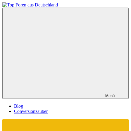
Zum
Inhalt
Top
springen
Foren
aus
Deutschland
Menü
Blog
Conversionzauber