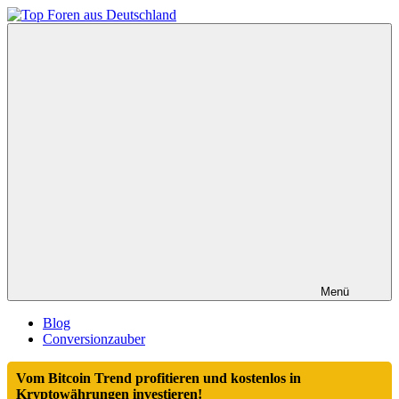
Zum
Inhalt
Top
springen
Foren
aus
Deutschland
Menü
Blog
Conversionzauber
Vom Bitcoin Trend profitieren und kostenlos in
Kryptowährungen investieren!