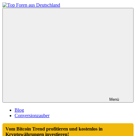
Zum
Inhalt
Top
springen
Foren
aus
Deutschland
Menü
Blog
Conversionzauber
Vom Bitcoin Trend profitieren und kostenlos in
Kryptowährungen investieren!