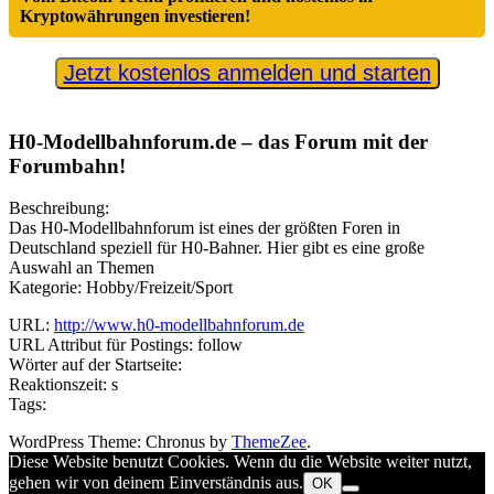
Kryptowährungen investieren!
Jetzt kostenlos anmelden und starten
H0-Modellbahnforum.de – das Forum mit der
Forumbahn!
Beschreibung:
Das H0-Modellbahnforum ist eines der größten Foren in
Deutschland speziell für H0-Bahner. Hier gibt es eine große
Auswahl an Themen
Kategorie: Hobby/Freizeit/Sport
URL:
http://www.h0-modellbahnforum.de
URL Attribut für Postings: follow
Wörter auf der Startseite:
Reaktionszeit: s
Tags:
WordPress Theme: Chronus by
ThemeZee
.
Diese Website benutzt Cookies. Wenn du die Website weiter nutzt,
gehen wir von deinem Einverständnis aus.
OK