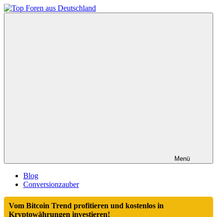
Zum
Inhalt
Top
springen
Foren
aus
Deutschland
Menü
Blog
Conversionzauber
Vom Bitcoin Trend profitieren und kostenlos in
Kryptowährungen investieren!