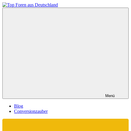
Zum
Inhalt
Top
springen
Foren
aus
Deutschland
Menü
Blog
Conversionzauber