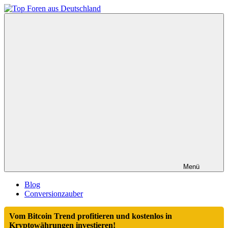
Zum
Inhalt
Top
springen
Foren
aus
Deutschland
Menü
Blog
Conversionzauber
Vom Bitcoin Trend profitieren und kostenlos in
Kryptowährungen investieren!