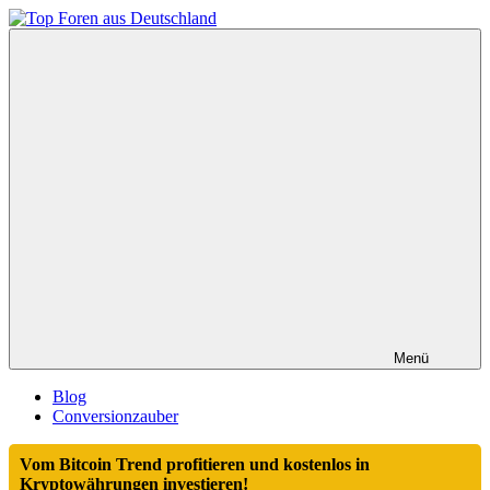
Zum
Inhalt
Top
springen
Foren
aus
Deutschland
Menü
Blog
Conversionzauber
Vom Bitcoin Trend profitieren und kostenlos in
Kryptowährungen investieren!