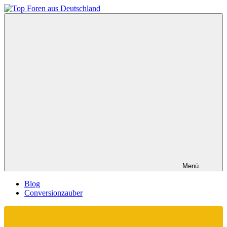
Zum
Inhalt
Top
springen
Foren
aus
Deutschland
Menü
Blog
Conversionzauber