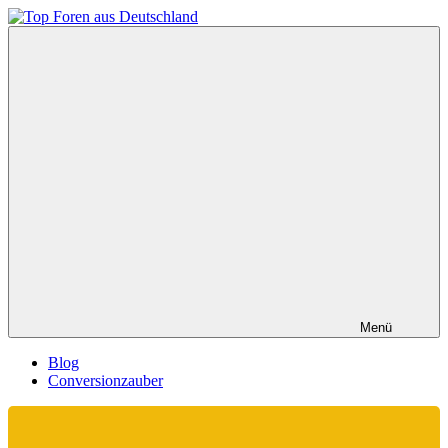
Zum
Inhalt
Top
springen
Foren
aus
Deutschland
Menü
Blog
Conversionzauber