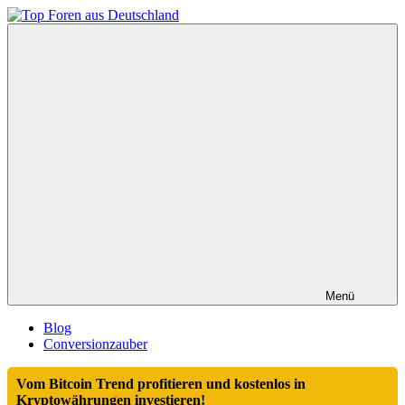
Zum
Inhalt
Top
springen
Foren
aus
Deutschland
Menü
Blog
Conversionzauber
Vom Bitcoin Trend profitieren und kostenlos in
Kryptowährungen investieren!