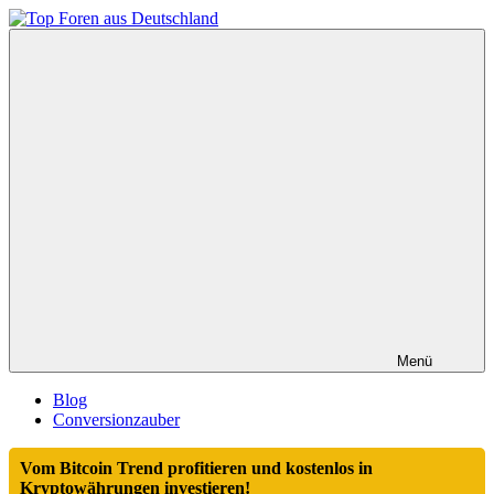
Zum
Inhalt
Top
springen
Foren
aus
Deutschland
Menü
Blog
Conversionzauber
Vom Bitcoin Trend profitieren und kostenlos in
Kryptowährungen investieren!