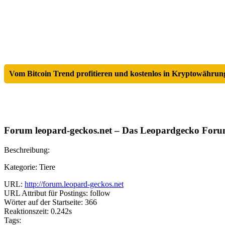
Vom Bitcoin Trend profitieren und kostenlos in Kryptowährung
Forum leopard-geckos.net – Das Leopardgecko Forum
Beschreibung:
Kategorie: Tiere
URL:
http://forum.leopard-geckos.net
URL Attribut für Postings: follow
Wörter auf der Startseite: 366
Reaktionszeit: 0.242s
Tags: