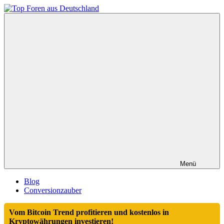
Zum
Inhalt
Top
springen
Foren
aus
Deutschland
Menü
Blog
Conversionzauber
Vom Bitcoin Trend profitieren und kostenlos in
Kryptowährungen investieren!