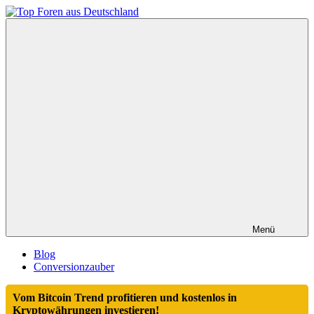
Zum
Inhalt
Top
springen
Foren
aus
Deutschland
Menü
Blog
Conversionzauber
Vom Bitcoin Trend profitieren und kostenlos in
Kryptowährungen investieren!