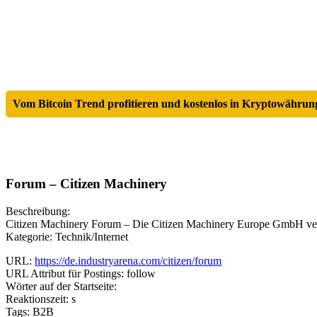
Vom Bitcoin Trend profitieren und kostenlos in Kryptowährung
Forum – Citizen Machinery
Beschreibung:
Citizen Machinery Forum – Die Citizen Machinery Europe GmbH v
Kategorie: Technik/Internet
URL:
https://de.industryarena.com/citizen/forum
URL Attribut für Postings: follow
Wörter auf der Startseite:
Reaktionszeit: s
Tags: B2B