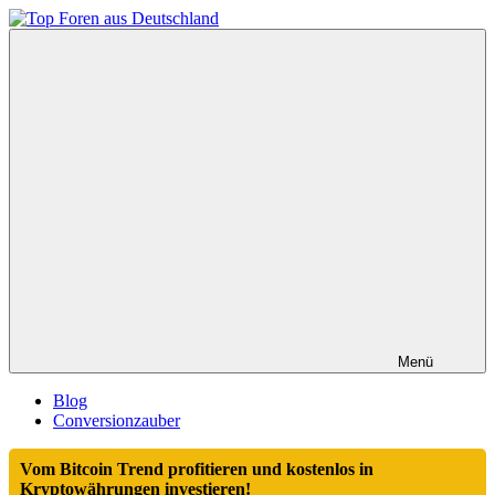
Zum
Inhalt
Top
springen
Foren
aus
Deutschland
Menü
Blog
Conversionzauber
Vom Bitcoin Trend profitieren und kostenlos in
Kryptowährungen investieren!