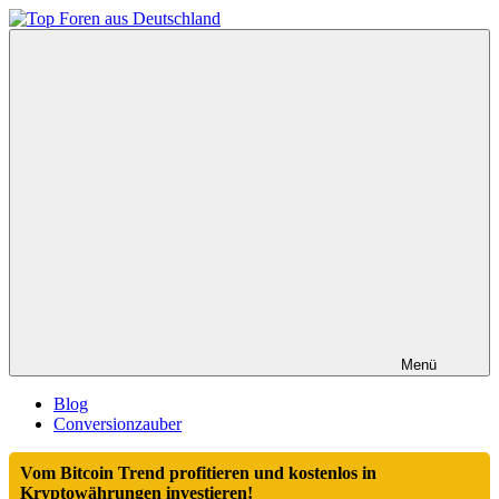
Zum
Inhalt
Top
springen
Foren
aus
Deutschland
Menü
Blog
Conversionzauber
Vom Bitcoin Trend profitieren und kostenlos in
Kryptowährungen investieren!