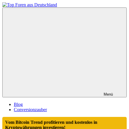
Zum
Inhalt
Top
springen
Foren
aus
Deutschland
Menü
Blog
Conversionzauber
Vom Bitcoin Trend profitieren und kostenlos in
Kryptowährungen investieren!