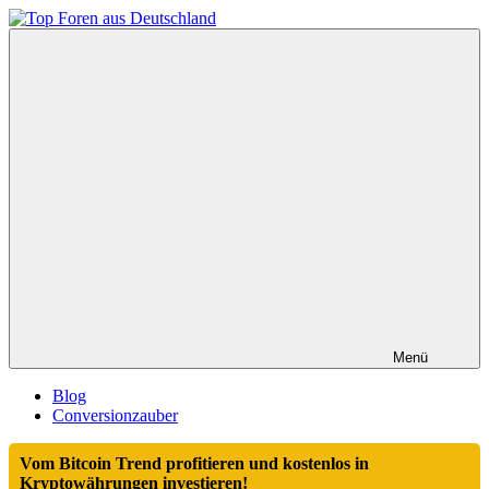
Zum
Inhalt
Top
springen
Foren
aus
Deutschland
Menü
Blog
Conversionzauber
Vom Bitcoin Trend profitieren und kostenlos in
Kryptowährungen investieren!