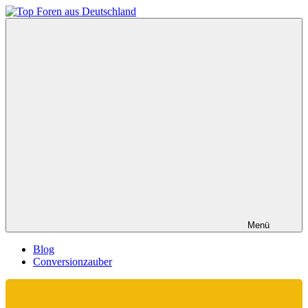
Zum
Inhalt
Top
springen
Foren
aus
Deutschland
Menü
Blog
Conversionzauber