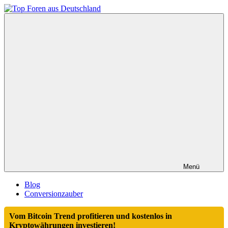
Zum
Inhalt
Top
springen
Foren
aus
Deutschland
Menü
Blog
Conversionzauber
Vom Bitcoin Trend profitieren und kostenlos in
Kryptowährungen investieren!