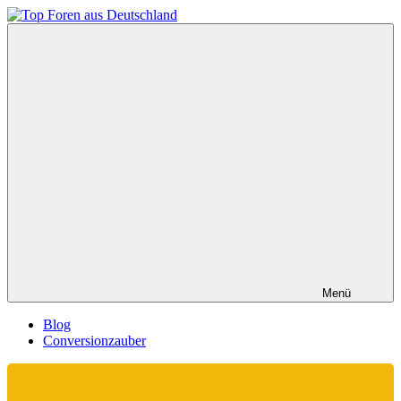
Zum
Inhalt
Top
springen
Foren
aus
Deutschland
Menü
Blog
Conversionzauber