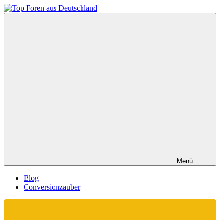
Zum
Inhalt
Top
springen
Foren
aus
Deutschland
Menü
Blog
Conversionzauber