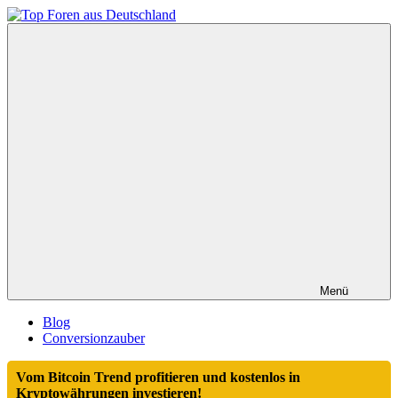
Zum
Inhalt
Top
springen
Foren
aus
Deutschland
Menü
Blog
Conversionzauber
Vom Bitcoin Trend profitieren und kostenlos in
Kryptowährungen investieren!