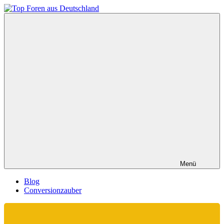
Zum
Inhalt
Top
springen
Foren
aus
Deutschland
Menü
Blog
Conversionzauber