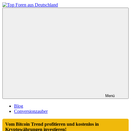
Zum
Inhalt
Top
springen
Foren
aus
Deutschland
Menü
Blog
Conversionzauber
Vom Bitcoin Trend profitieren und kostenlos in
Kryptowährungen investieren!