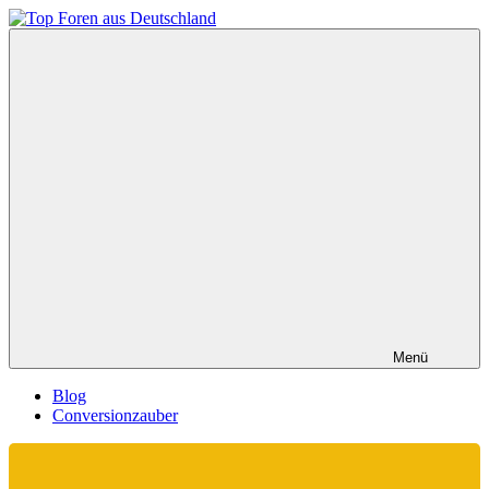
Zum
Inhalt
Top
springen
Foren
aus
Deutschland
Menü
Blog
Conversionzauber