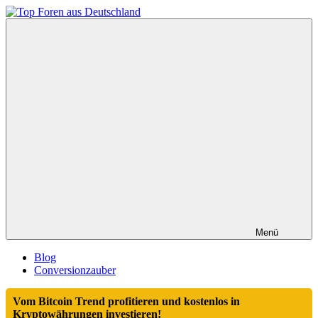
Zum
Inhalt
Top
springen
Foren
aus
Deutschland
Menü
Blog
Conversionzauber
Vom Bitcoin Trend profitieren und kostenlos in
Kryptowährungen investieren!