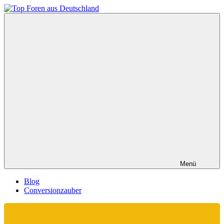
Zum
Inhalt
Top
springen
Foren
aus
Deutschland
Menü
Blog
Conversionzauber