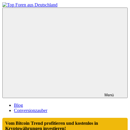
Zum
Inhalt
Top
springen
Foren
aus
Deutschland
Menü
Blog
Conversionzauber
Vom Bitcoin Trend profitieren und kostenlos in
Kryptowährungen investieren!