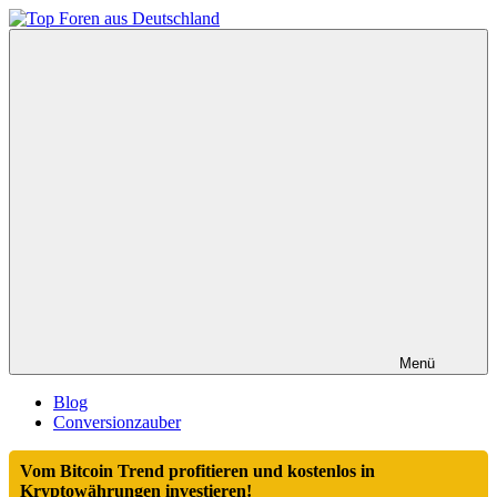
Zum
Inhalt
Top
springen
Foren
aus
Deutschland
Menü
Blog
Conversionzauber
Vom Bitcoin Trend profitieren und kostenlos in
Kryptowährungen investieren!