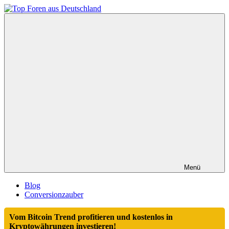
Zum
Inhalt
Top
springen
Foren
aus
Deutschland
Menü
Blog
Conversionzauber
Vom Bitcoin Trend profitieren und kostenlos in
Kryptowährungen investieren!